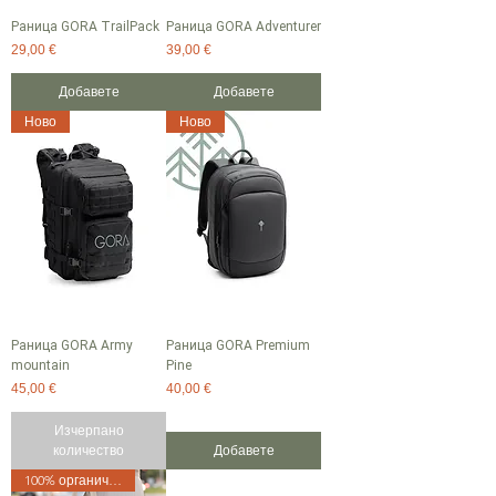
Раница GORA TrailPack
Раница GORA Adventurer
Цена
Цена
29,00 €
39,00 €
Добавете
Добавете
Ново
Ново
Раница GORA Army
Раница GORA Premium
mountain
Pine
Цена
Цена
45,00 €
40,00 €
Изчерпано
количество
Добавете
100% органичен памук