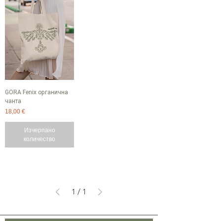
GORA Fenix органична
чанта
Цена
18,00 €
Изчерпано
количество
1
/
1