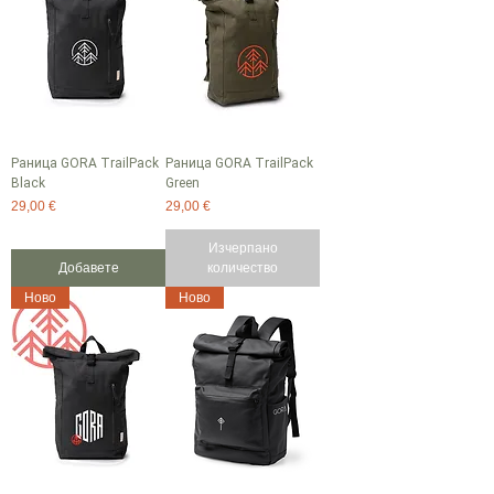
Раница GORA TrailPack
Раница GORA TrailPack
Black
Green
Цена
Цена
29,00 €
29,00 €
Изчерпано
Добавете
количество
Ново
Ново