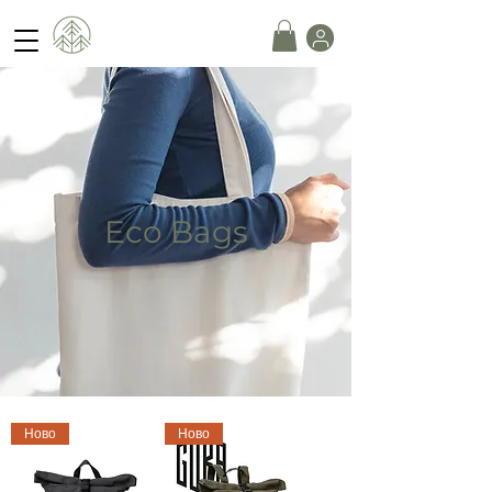
Eco Bags
Ново
Ново