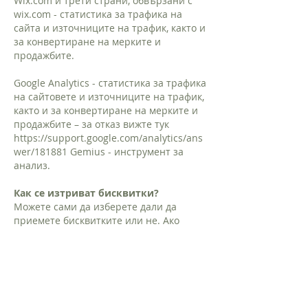
Wix.com и трети страни, обвързани с
wix.com - статистика за трафика на
сайта и източниците на трафик, както и
за конвертиране на мерките и
продажбите.
Google Analytics - статистика за трафика
на сайтовете и източниците на трафик,
както и за конвертиране на мерките и
продажбите – за отказ вижте тук
https://support.google.com/analytics/ans
wer/181881
Gemius - инструмент за
анализ.
Как се изтриват бисквитки?
Можете сами да изберете дали да
приемете бисквитките или не. Ако
искате да знаете кога Вашият
компютър получава бисквитка, можете
да настроите браузъра си така, че той
да Ви уведомява за това. Така имате
възможност да приемете или откажете
дадена бисквитка. Вашият компютър