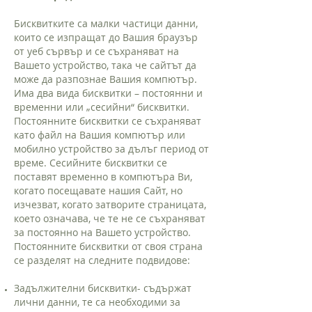
Бисквитките са малки частици данни,
които се изпращат до Вашия браузър
от уеб сървър и се съхраняват на
Вашето устройство, така че сайтът да
може да разпознае Вашия компютър.
Има два вида бисквитки – постоянни и
временни или „сесийни“ бисквитки.
Постоянните бисквитки се съхраняват
като файл на Вашия компютър или
мобилно устройство за дълъг период от
време. Сесийните бисквитки се
поставят временно в компютъра Ви,
когато посещавате нашия Сайт, но
изчезват, когато затворите страницата,
което означава, че те не се съхраняват
за постоянно на Вашето устройство.
Постоянните бисквитки от своя страна
се разделят на следните подвидове:
Задължителни бисквитки- съдържат
лични данни, те са необходими за