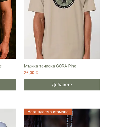
e
Мъжка тениска GORA Pine
Цена
26,00 €
Добавете
Неръждаема стомана