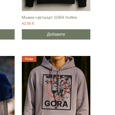
Мъжки суитшърт GORA Outline
Цена
42,00 €
Добавете
Ново