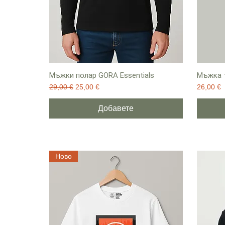
Мъжки полар GORA Essentials
Мъжка т
Редовна цена
Продажна цена
Цена
29,00 €
25,00 €
26,00 €
Добавете
Ново