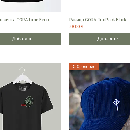
ениска GORA Lime Fenix
Раница GORA TrailPack Black
Цена
29,00 €
Добавете
Добавете
С бродерия