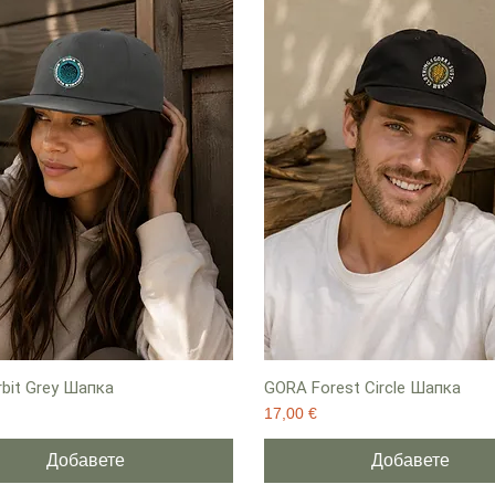
bit Grey Шапка
GORA Forest Circle Шапка
Цена
17,00 €
Добавете
Добавете