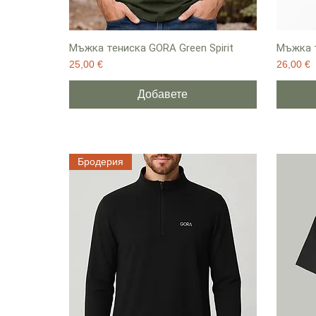
Мъжка тениска GORA Green Spirit
Мъжка т
Цена
Цена
25,00 €
26,00 €
Добавете
Бродерия