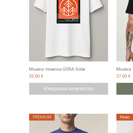
Мъжка тениска GORA Solar
Мъжка т
Цена
Цена
25,00 €
27,00 €
Изчерпано количество
PREMIUM
Ново