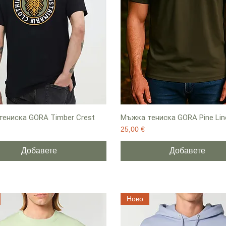
ениска GORA Timber Crest
Мъжка тениска GORA Pine Lin
Цена
25,00 €
Добавете
Добавете
Ново