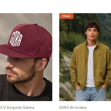
Ново
OLD Burgundy Шапка
GORA Ветровка