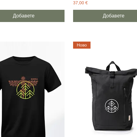
Цена
37,00 €
Добавете
Добавете
Ново