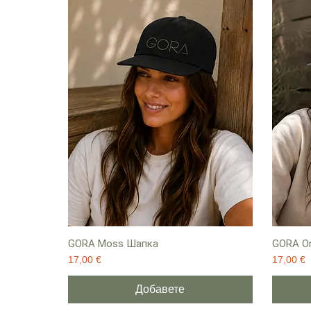
GORA Moss Шапка
GORA Or
Цена
Цена
17,00 €
17,00 €
Добавете