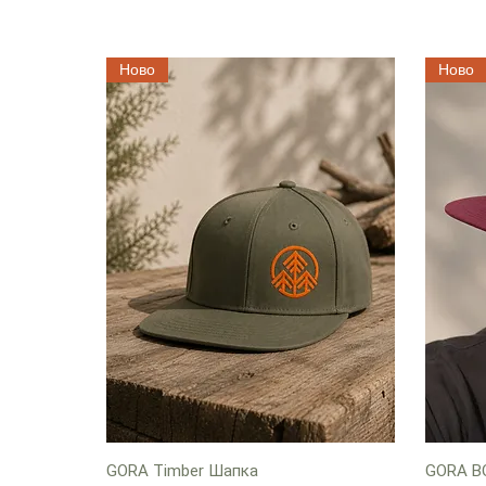
Ново
Ново
GORA Timber Шапка
GORA B