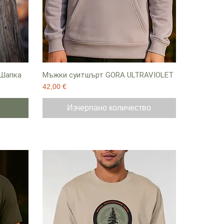
 Шапка
Мъжки суитшърт GORA ULTRAVIOLET
Цена
42,00 €
Изчерпано количество