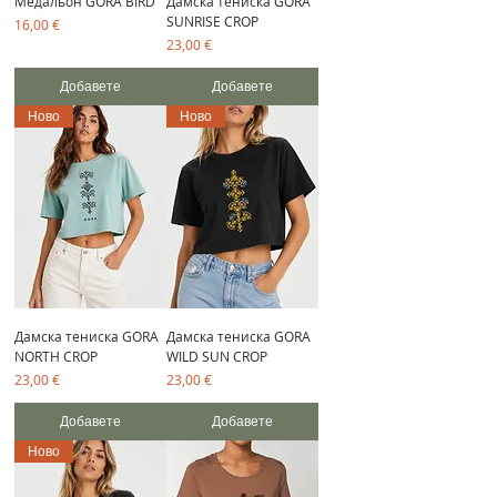
Медальон GORA BIRD
Дамска тениска GORA
SUNRISE CROP
Цена
16,00 €
Цена
23,00 €
Добавете
Добавете
Ново
Ново
Дамска тениска GORA
Дамска тениска GORA
NORTH CROP
WILD SUN CROP
Цена
Цена
23,00 €
23,00 €
Добавете
Добавете
Ново