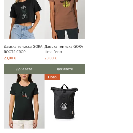
Дамска тениска GORA
Дамска тениска GORA
ROOTS CROP
Lime Fenix
Цена
Цена
23,00 €
23,00 €
Добавете
Добавете
Ново