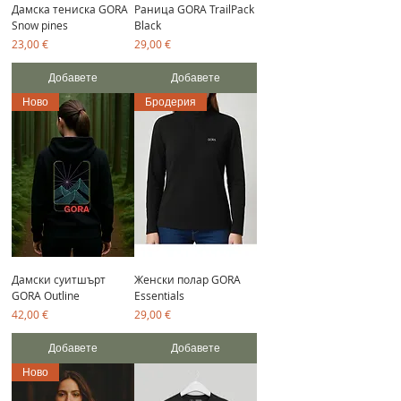
Дамска тениска GORA
Раница GORA TrailPack
Snow pines
Black
Цена
Цена
23,00 €
29,00 €
Добавете
Добавете
Ново
Бродерия
Дамски суитшърт
Женски полар GORA
GORA Outline
Essentials
Цена
Цена
42,00 €
29,00 €
Добавете
Добавете
Ново