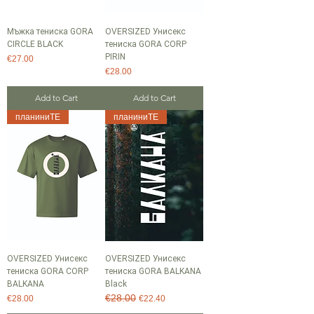
Мъжка тениска GORA
OVERSIZED Унисекс
CIRCLE BLACK
тениска GORA CORP
PIRIN
Price
€27.00
Price
€28.00
Add to Cart
Add to Cart
планиниТЕ
планиниТЕ
OVERSIZED Унисекс
OVERSIZED Унисекс
тениска GORA CORP
тениска GORA BALKANA
BALKANA
Black
€28.00
Price
Regular Price
Sale Price
€28.00
€22.40