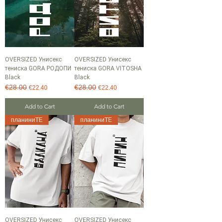
OVERSIZED Унисекс
OVERSIZED Унисекс
тениска GORA РОДОПИ
тениска GORA VITOSHA
Black
Black
€28.00
€28.00
Regular Price
Sale Price
Regular Price
Sale Price
€22.40
€22.40
Add to Cart
Add to Cart
планиниТЕ
планиниТЕ
OVERSIZED Унисекс
OVERSIZED Унисекс