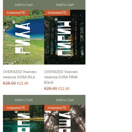
Add to Cart
Add to Cart
планиниТЕ
планиниТЕ
OVERSIZED Унисекс
OVERSIZED Унисекс
тениска GORA RILA
тениска GORA PIRIN
Black
€28.00
Regular Price
Sale Price
€22.40
€28.00
Regular Price
Sale Price
€22.40
Add to Cart
Add to Cart
планиниТЕ
планиниТЕ