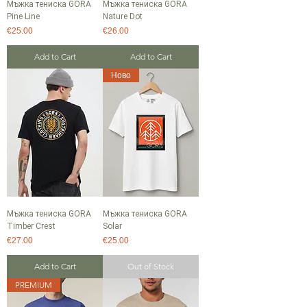
Мъжка тениска GORA
Мъжка тениска GORA
Pine Line
Nature Dot
Price
Price
€25.00
€26.00
Add to Cart
Add to Cart
Ново
Мъжка тениска GORA
Мъжка тениска GORA
Timber Crest
Solar
Price
Price
€27.00
€25.00
Add to Cart
Out of Stock
PREMIUM