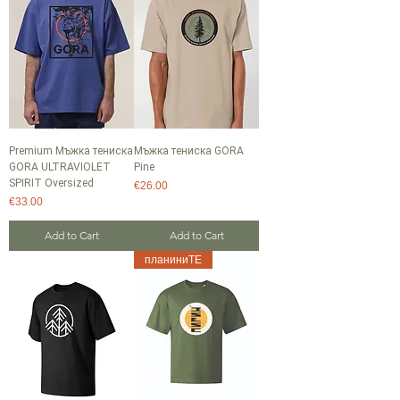
Premium Мъжка тениска
Мъжка тениска GORA
GORA ULTRAVIOLET
Pine
SPIRIT Oversized
Price
€26.00
Price
€33.00
Add to Cart
Add to Cart
планиниТЕ