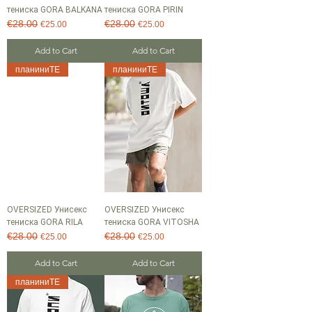
тениска GORA BALKANA
тениска GORA PIRIN
€28.00
€28.00
Regular Price
Sale Price
Regular Price
Sale Price
€25.00
€25.00
Add to Cart
Add to Cart
планиниТЕ
планиниТЕ
OVERSIZED Унисекс
OVERSIZED Унисекс
тениска GORA RILA
тениска GORA VITOSHA
€28.00
€28.00
Regular Price
Sale Price
Regular Price
Sale Price
€25.00
€25.00
Add to Cart
Add to Cart
планиниТЕ