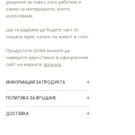
решения за това с кого работим и
какви са материалите, които
използваме.
Ще се радваме да бъдете част от
нашата идея, начин на живот и стил.
Продуктите GORA можете да
намерите единствено в официалния
сайт на марката:
gora.eco
ИНФОРМАЦИЯ ЗА ПРОДУКТА
ПОЛИТИКА ЗА ВРЪЩАНЕ
ГРИЖИ ЗА ПРОДУКТА:
С правилната грижа за дрехите си, вие се
Можете да върнете поръчката си в
грижите за околната среда.
ДОСТАВКА
рамките на 30 календарни
Препоръчваме да се пере на
дни. Артикулите трябва да бъдат с
Доставките на GORA се извършват от
температура от 30ºC .
всички етикети и да са в
куриерска фирма
SPEEDY
. Срокът на
Не е препоръчтелно използването на
първоначалното им състояние.