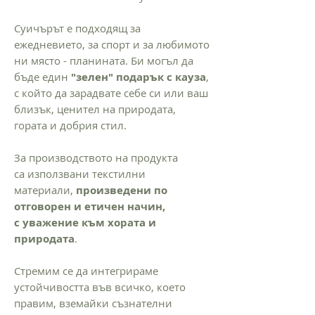
Суичърът е подходящ за
ежедневието, за спорт и за любимото
ни място - планината. Би могъл да
бъде един
"зелен" подарък с кауза
,
с който да зарадвате себе си или ваш
близък, ценител на природата,
гората и добрия стил.
За производството на продукта
са използвани текстилни
материали,
произведени по
отговорен и етичен начин,
с уважение към хората и
природата
.
Стремим се да интегрираме
устойчивостта във всичко, което
правим, вземайки съзнателни