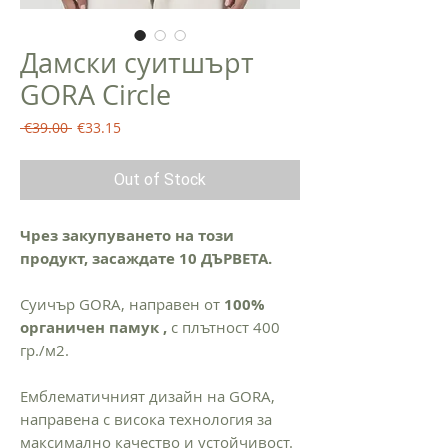
Дамски суитшърт
GORA Circle
Regular
Sale
 €39.00 
€33.15
Price
Price
Out of Stock
Чрез закупуването на този
продукт, засаждате 10 ДЪРВЕТА.
Суичър GORA, направен от
100%
органичен памук ,
с плътност 400
гр./м2.
Емблематичният дизайн на GORA,
направена с висока технология за
максимално качество и устойчивост.