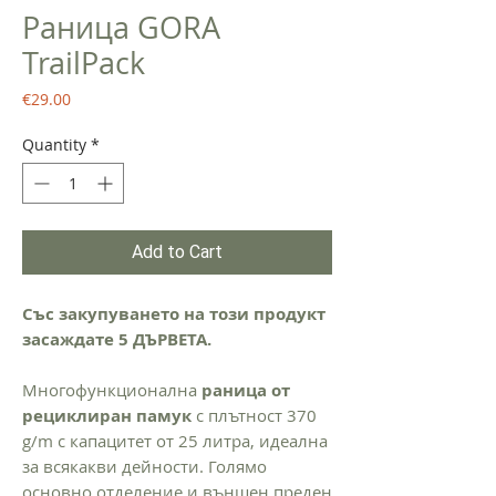
Раница GORA
TrailPack
Price
€29.00
Quantity
*
Add to Cart
Със закупуването на този продукт
засаждате 5 ДЪРВЕТА.
Многофункционална
раница от
рециклиран памук
с плътност 370
g/m с капацитет от 25 литра, идеална
за всякакви дейности. Голямо
основно отделение и външен преден