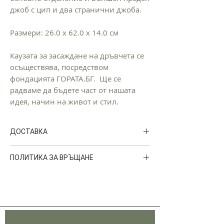
джоб с цип и два странични джоба.
Размери: 26.0 x 62.0 x 14.0 см
Каузата за засаждане на дръвчета се
осъществява, посредством
фондацията ГОРАТА.БГ. Ще се
радваме да бъдете част от нашата
идея, начин на живот и стил.
ДОСТАВКА
Доставките на GORA се извършват от
ПОЛИТИКА ЗА ВРЪЩАНЕ
куриерска фирма
SPEEDY
. Срокът на
доставка за България е от 3 до 5 работни
Можете да върнете поръчката си в
дни.
рамките на 14 календарни
За поръчки в България, таксата за
дни. Артикулите трябва да бъдат с
доставка до адрес или до офис на
всички етикети и да са в
SPEEDY e 6.00 лв.
първоначалното им състояние.