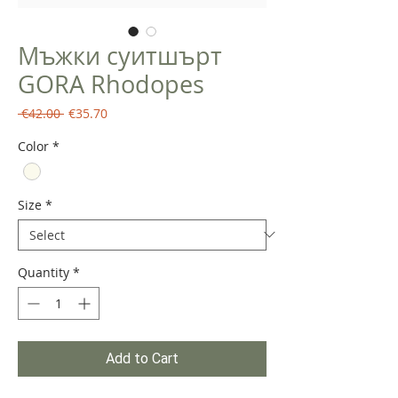
Мъжки суитшърт
GORA Rhodopes
Regular
Sale
 €42.00 
€35.70
Price
Price
Color
*
Size
*
Quantity
*
Add to Cart