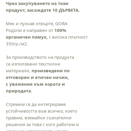
Чрез закупуването на този
продукт, засаждате 10 ДЪРВЕТА.
Мек и пухкав отвърте, GORA
Родопи е направен от
100%
органичен памук,
с висока плътност
350гр./м2.
За производството на продукта
са използвани текстилни
материали,
произведени по
отговорен и етичен начин,
с уважение към хората и
природата
.
Стремим се да интегрираме
устойчивостта във всичко, което
правим, вземайки съзнателни
решения за това с кого работим и
какви са материалите, които