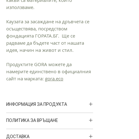
използваме.
Каузата за засаждане на дръвчета се
осъществява, посредством
фондацията ГОРАТА.БГ. Ще се
радваме да бъдете част от нашата
идея, начин на живот и стил.
Продуктите GORA можете да
намерите единствено в официалния
сайт на марката:
gora.eco
ИНФОРМАЦИЯ ЗА ПРОДУКТА
ГРИЖИ ЗА ПРОДУКТА:
ПОЛИТИКА ЗА ВРЪЩАНЕ
С правилната грижа за дрехите си, вие се
грижите за околната среда.
Можете да върнете поръчката си в
ДОСТАВКА
рамките на 14 календарни