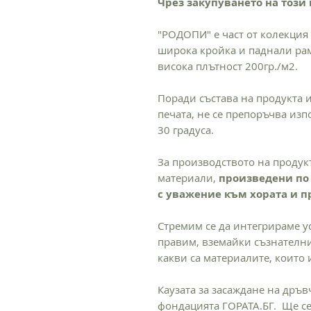
Чрез закупуването на този 
"РОДОПИ" е част от колекция 
широка кройка и паднали рам
висока плътност 200гр./м2.
Поради състава на продукта и
печата, не се препоръчва из
30 градуса.
За производството на продук
материали,
произведени по 
с уважение към хората и 
Стремим се да интегрираме у
правим, вземайки съзнателни
какви са материалите, които 
Каузата за засаждане на дръв
фондацията ГОРАТА.БГ. Ще се