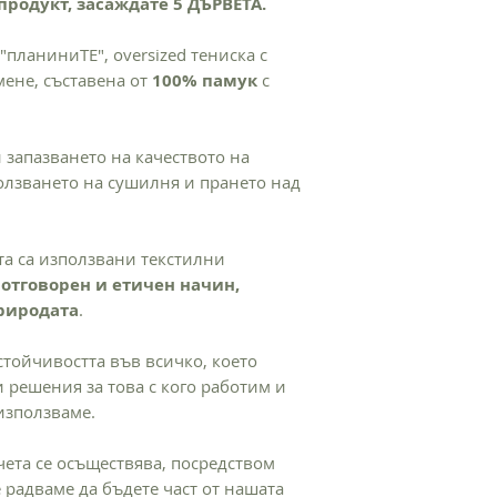
продукт, засаждате 5 ДЪРВЕТА.
При желание за връ
Не е препоръчте
моля свържете се с 
Перете продукта
"планиниТЕ", oversized тениска с
Гладете от обрат
ене, съставена от
100% памук
с
печата и илюстр
ПРОИЗХОД НА ПРО
Текстилът е произв
 запазването на качеството на
към хората и околн
ползването на сушилня и прането над
рециклирани матери
Преработка, дизайн 
та са използвани текстилни
отговорен и етичен начин,
природата
.
стойчивостта във всичко, което
 решения за това с кого работим и
използваме.
чета се осъществява, посредством
 радваме да бъдете част от нашата