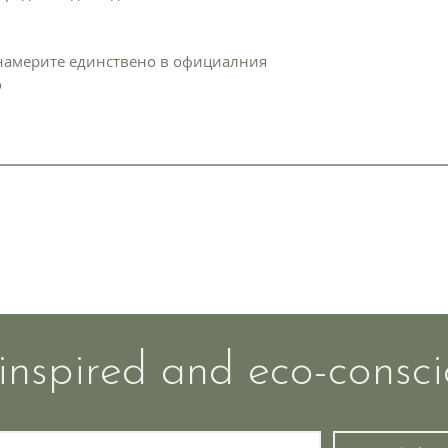
намерите единствено в официалния
o
ns
Contacts
Privacy policy
ds
team@gora.eco
inspired and eco-consci