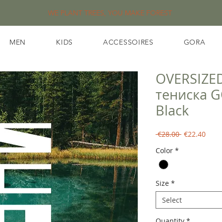
WE PLANT TREES, YOU MAKE FOREST
MEN
KIDS
ACCESSOIRES
GORA
OVERSIZE
тениска 
Black
Regular
Sale
 €28.00 
€22.40
Price
Price
Color
*
Size
*
Select
Quantity
*