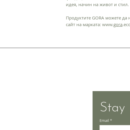
идея, начин на живот и стил.
Продуктите GORA можете да 
сайт на марката: www.
gora
.ec
Shipping & Retur
Store Policy
Payment Metho
Stay 
Email
*