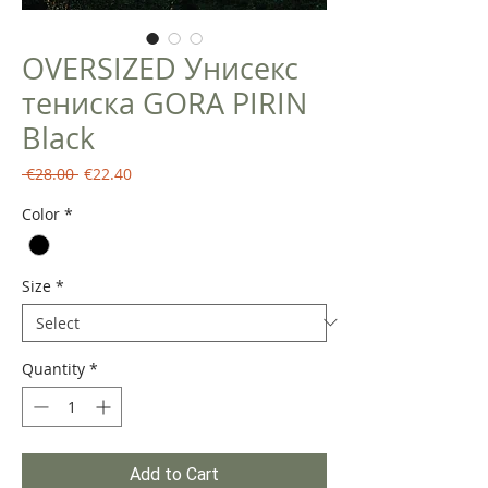
OVERSIZED Унисекс
тениска GORA PIRIN
Black
Regular
Sale
 €28.00 
€22.40
Price
Price
Color
*
Size
*
Quantity
*
Add to Cart