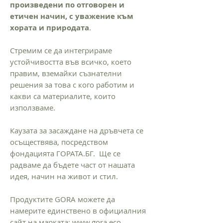
произведени по отговорен и
етичен начин, с уважение към
хората и природата
.
Стремим се да интегрираме
устойчивостта във всичко, което
правим, вземайки съзнателни
решения за това с кого работим и
какви са материалите, които
използваме.
Каузата за засаждане на дръвчета се
осъществява, посредством
фондацията ГОРАТА.БГ. Ще се
радваме да бъдете част от нашата
идея, начин на живот и стил.
Продуктите GORA можете да
намерите единствено в официалния
сайт на марката: www.
gora
.eco