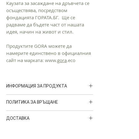
Каузата за засаждане на дръвчета се
осъществява, посредством
фондацията ГОРАТА.БГ. Ще се
радваме да бъдете част от нашата
идея, начин на живот и стил.
Продуктите GORA можете да
намерите единствено в официалния
сайт на марката: www.
gora
.eco
ИНФОРМАЦИЯ ЗА ПРОДУКТА
ГРИЖИ ЗА ПРОДУКТА:
ПОЛИТИКА ЗА ВРЪЩАНЕ
С правилната грижа за дрехите си, вие се
грижите за околната среда.
Можете да върнете поръчката си в
ДОСТАВКА
рамките на 14 календарни
Прането при по-ниска температура е по-
дни. Артикулите трябва да бъдат с
Доставките на GORA се извършват от
деликатно към дрехите, което
всички етикети и да са в
куриерска фирма
SPEEDY
. Срокът на
запазва цвета, формата и структурата