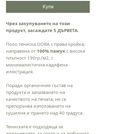
Купи
Чрез закупуването на този
продукт, засаждате 5 ДЪРВЕТА.
Поло тениска GORA с права кройка,
направена от
100% памук
с висока
плътност 190гр./м2, с
минималистична кадифена
илюстрация.
Поради органичния състав на
продукта и запазването на
качеството на печата, не се
препоръчва използването на
сушилня и прането над 40 градуса.
Тениската е подходяща за
ежедневието, за спорт и за любимото