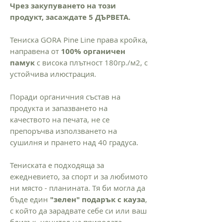
Чрез закупуването на този
продукт, засаждате 5 ДЪРВЕТА.
Тениска GORA Pine Line права кройка,
направена от
100% органичен
памук
с висока плътност 180гр./м2, с
устойчива илюстрация.
Поради органичния състав на
продукта и запазването на
качеството на печата, не се
препоръчва използването на
сушилня и прането над 40 градуса.
Тениската е подходяща за
ежедневието, за спорт и за любимото
ни място - планината. Тя би могла да
бъде един
"зелен" подарък с кауза
,
с който да зарадвате себе си или ваш
близък, ценител на природата,