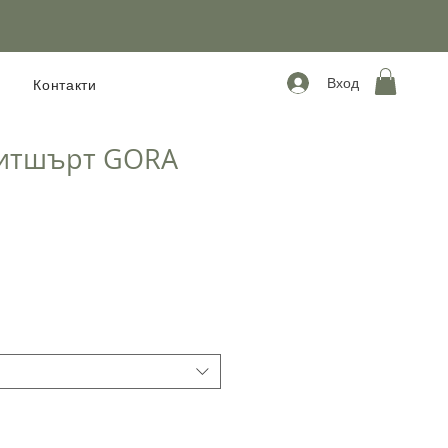
Вход
Контакти
итшърт GORA
дажна
а