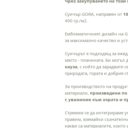
Чрез закупуването на този 
Суичър GORA, направен от
1
400 гр./м2.
Емблематичният дизайн на G
за максимално качество и уст
Суичърът е подходящ за ежед
място - планината. Би могъл
кауза
, с който да зарадвате 
природата, гората и добрия с
За производството на продук
материали,
произведени по 
с уважение към хората и 
Стремим се да интегрираме у
правим, вземайки съзнателни
какви са материалите, които 