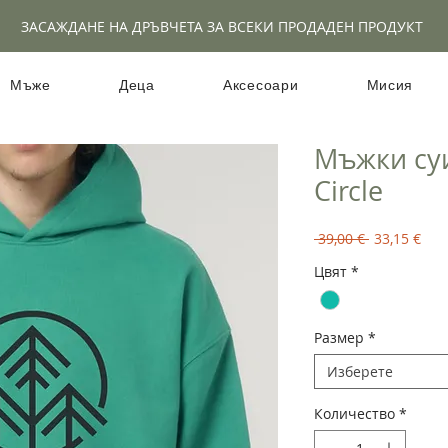
ЗАСАЖДАНЕ НА ДРЪВЧЕТА ЗА ВСЕКИ ПРОДАДЕН ПРОДУКТ
Мъже
Деца
Аксесоари
Мисия
Мъжки су
Circle
Редовна
Про
 39,00 € 
33,15 €
цена
цен
Цвят
*
Размер
*
Изберете
Количество
*