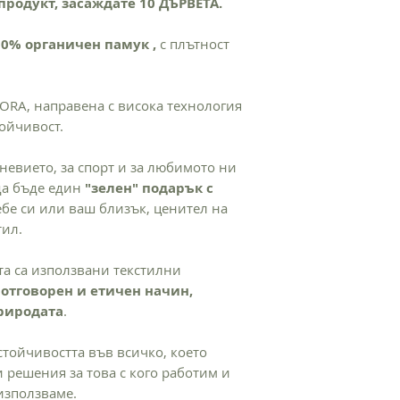
продукт, засаждате 10 ДЪРВЕТА.
Същевременно по т
потреблението на 
използвана при про
00% органичен памук ,
с плътност
ПРОИЗХОД НА ПРО
Текстилът е произв
към хората и околн
ORA, направена с висока технология
рециклирани матери
ойчивост.
Преработка, дизайн 
невието, за спорт и за любимото ни
 да бъде един
"зелен" подарък с
себе си или ваш близък, ценител на
тил.
та са използвани текстилни
отговорен и етичен начин,
природата
.
стойчивостта във всичко, което
 решения за това с кого работим и
използваме.