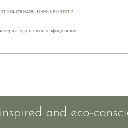
 от нашата идея, начин на живот и
намерите единствено в официалния
ъщане
Контакти
Политика на поверителност
щане
team@gora.eco
inspired and eco-consci