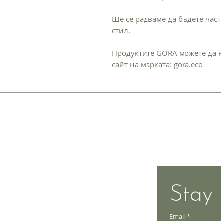
Ще се радваме да бъдете част
стил.
Продуктите GORA можете да 
сайт на марката:
gora.eco
Доставка и вр
Общи условия
Методи на пла
Stay 
Email
*