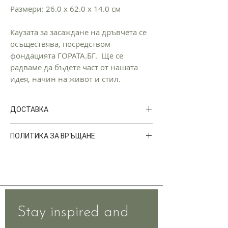
Размери: 26.0 x 62.0 x 14.0 см
Каузата за засаждане на дръвчета се
осъществява, посредством
фондацията ГОРАТА.БГ. Ще се
радваме да бъдете част от нашата
идея, начин на живот и стил.
ДОСТАВКА
Доставките на GORA се извършват от
ПОЛИТИКА ЗА ВРЪЩАНЕ
куриерска фирма
SPEEDY.
Срокът на доставка за България е от 2
Можете да върнете поръчката си в
до 5 работни дни.
рамките на 14 календарни
дни. Артикулите трябва да бъдат с
всички етикети и да са в
първоначалното им състояние.
При връщане на поръчка GORA ще
Stay inspired and 
възстанови всички суми, получени от