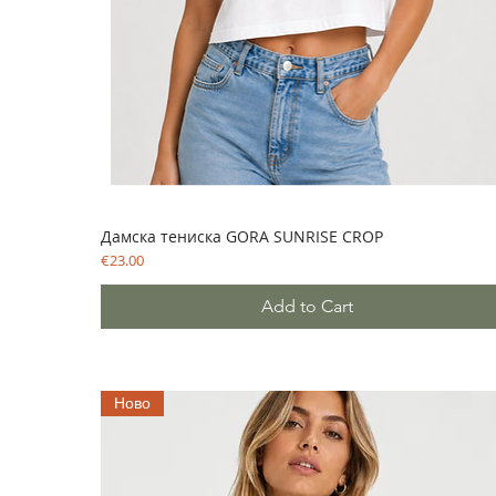
Дамска тениска GORA SUNRISE CROP
Price
€23.00
Add to Cart
Ново