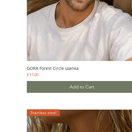
GORA Forest Circle Шапка
Price
€17.00
Add to Cart
Stainless steel