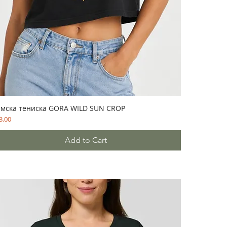
мска тениска GORA WILD SUN CROP
ce
3.00
Add to Cart