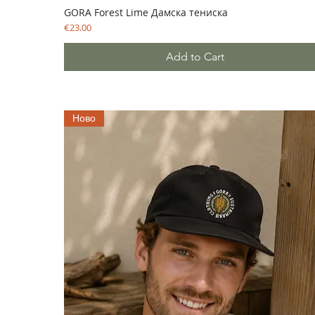
GORA Forest Lime Дамска тениска
Price
€23.00
Add to Cart
Ново