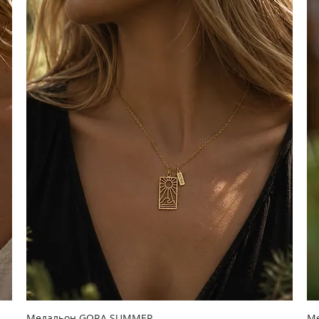
Медальон GORA SUMMER
Ме