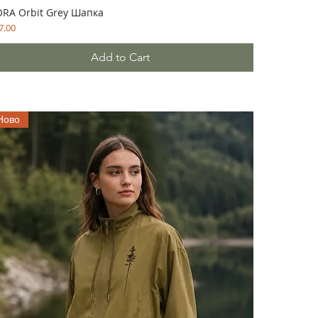
RA Orbit Grey Шапка
ce
7.00
Add to Cart
Ново