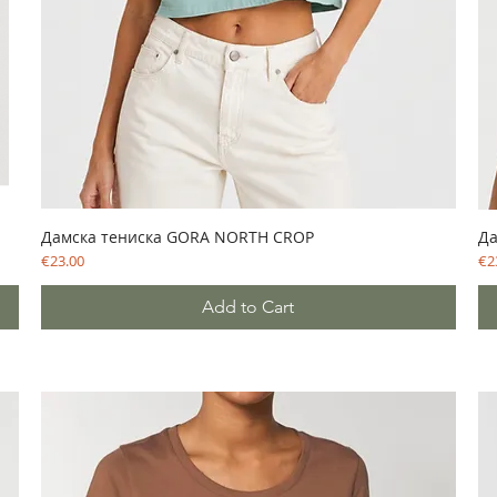
Дамска тениска GORA NORTH CROP
Да
Price
Pri
€23.00
€2
Add to Cart