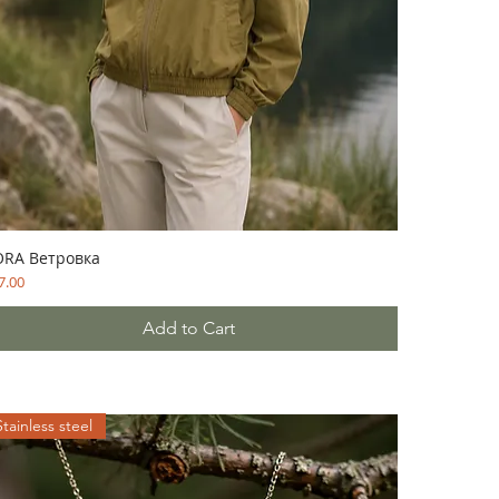
RA Ветровка
ce
7.00
Add to Cart
Stainless steel