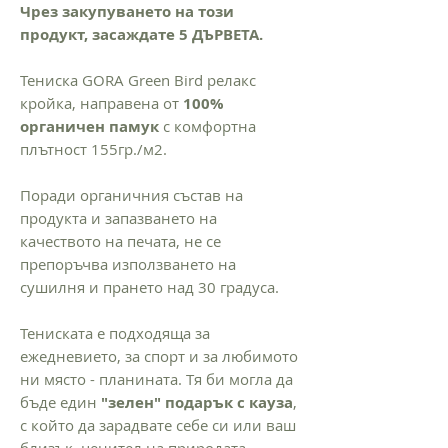
Чрез закупуването на този
продукт, засаждате 5 ДЪРВЕТА.
Тениска GORA Green Bird релакс
кройка, направена от
100%
органичен памук
с комфортна
плътност 155гр./м2.
Поради органичния състав на
продукта и запазването на
качеството на печата, не се
препоръчва използването на
сушилня и прането над 30 градуса.
Тениската е подходяща за
ежедневието, за спорт и за любимото
ни място - планината. Тя би могла да
бъде един
"зелен" подарък с кауза
,
с който да зарадвате себе си или ваш
близък, ценител на природата,