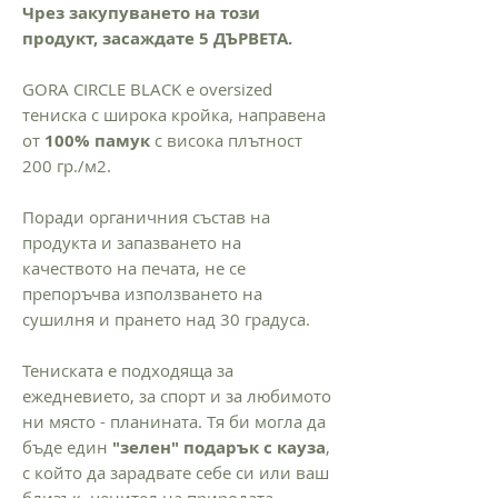
Чрез закупуването на този
продукт, засаждате 5 ДЪРВЕТА.
GORA CIRCLE BLACK e oversized
тениска с широка кройка, направена
от
100% памук
с висока плътност
200 гр./м2.
Поради органичния състав на
продукта и запазването на
качеството на печата, не се
препоръчва използването на
сушилня и прането над 30 градуса.
Тениската е подходяща за
ежедневието, за спорт и за любимото
ни място - планината. Тя би могла да
бъде един
"зелен" подарък с кауза
,
с който да зарадвате себе си или ваш
близък, ценител на природата,