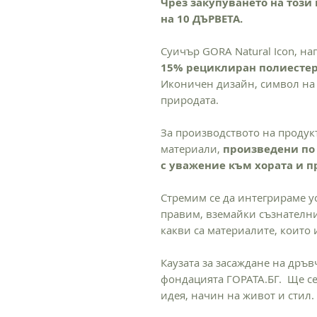
Чрез закупуването на този
на 10 ДЪРВЕТА.
Суичър GORA Natural Icon, на
15% рециклиран полиестер
Иконичен дизайн, символ на 
природата.
За производството на продук
материали,
произведени по 
с уважение към хората и 
Стремим се да интегрираме у
правим, вземайки съзнателни
какви са материалите, които 
Каузата за засаждане на дръв
фондацията ГОРАТА.БГ. Ще се
идея, начин на живот и стил.