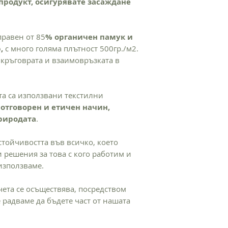
 продукт, осигурявате засаждане
Не е препоръчте
При желание за връ
Перете продукта
моля свържете се с 
Гладете от обрат
печата и илюстр
правен от 85
% органичен памук и
,
с много голяма плътност 500гр./м2.
ПРОИЗХОД НА ПРО
кръговрата и взаимовръзката в
Текстилът е произв
към хората и околн
рециклирани матери
та са използвани текстилни
Преработка, дизайн 
отговорен и етичен начин,
природата
.
стойчивостта във всичко, което
 решения за това с кого работим и
използваме.
чета се осъществява, посредством
 радваме да бъдете част от нашата