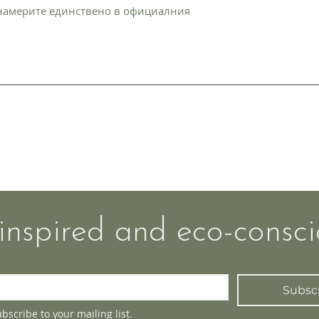
намерите единствено в официалния
ns
Contacts
Privacy policy
ds
team@gora.eco
inspired and eco-consci
Subsc
ubscribe to your mailing list.